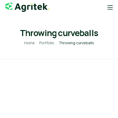
Sobre
Soluções
Throwing curveballs
Blog
Home
Portfolio
Throwing curveballs
Startups
Contato
Loja Agropecuária
Notícias do Agro