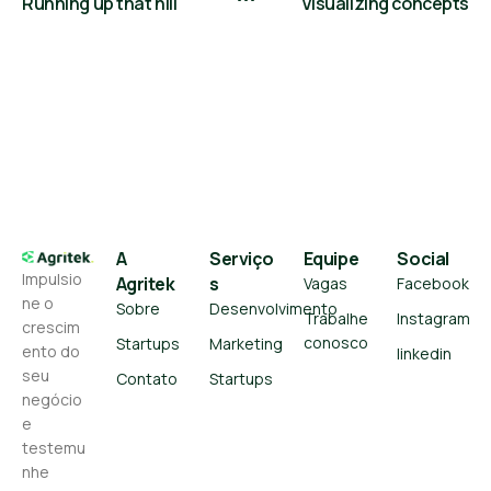
Running up that hill
Visualizing concepts
A
Serviço
Equipe
Social
Impulsio
Agritek
s
Vagas
Facebook
ne o
Sobre
Desenvolvimento
Trabalhe
Instagram
crescim
conosco
Startups
Marketing
ento do
linkedin
seu
Contato
Startups
negócio
e
testemu
nhe