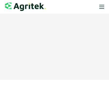
Sobre
Soluções
Blog
Startups
Contato
Loja Agropecuária
Notícias do Agro